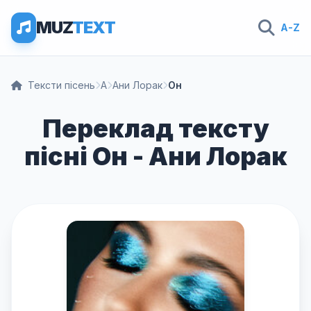
MUZ
TEXT
A-Z
Тексти пісень
А
Ани Лорак
Он
Переклад тексту
пісні Он - Ани Лорак