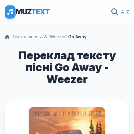
MUZ
TEXT
A-Z
Тексти пісень
W
Weezer
Go Away
Переклад тексту
пісні Go Away -
Weezer