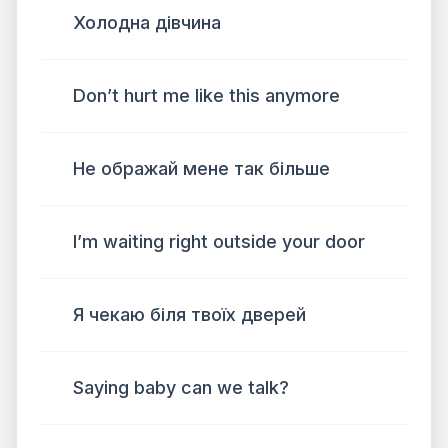
Холодна дівчина
Don’t hurt me like this anymore
Не ображай мене так більше
I’m waiting right outside your door
Я чекаю біля твоїх дверей
Saying baby can we talk?