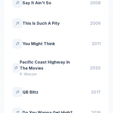
Say It Ain't So
2008
This Is Such A Pity
2006
You Might Think
2011
Pacific Coast Highway In
2020
The Movies
ft.
Weezer
QB Blitz
2017
Do You Wanna Get High?
2016