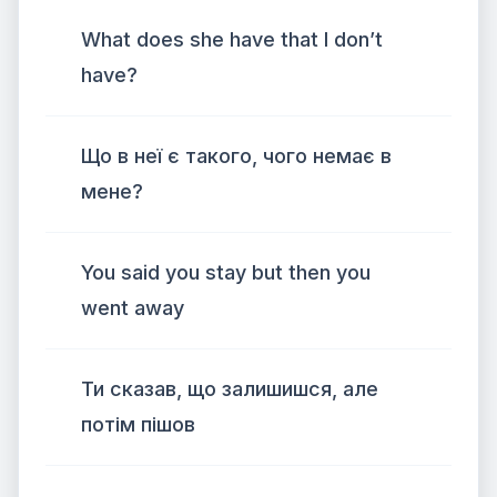
What does she have that I don’t
have?
Що в неї є такого, чого немає в
мене?
You said you stay but then you
went away
Ти сказав, що залишишся, але
потім пішов