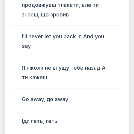
продовжуєш плакати, але ти
знаєш, що зробив
I’ll never let you back in And you
say
Я ніколи не впущу тебе назад А
ти кажеш
Go away, go away
Іди геть, геть