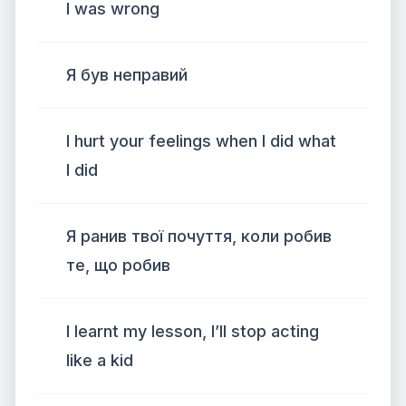
I was wrong
Я був неправий
I hurt your feelings when I did what
I did
Я ранив твої почуття, коли робив
те, що робив
I learnt my lesson, I’ll stop acting
like a kid