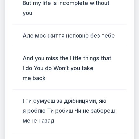
But my life is incomplete without
you
Але моє життя неповне без тебе
And you miss the little things that
I do You do Won’t you take
me back
І ти сумуєш за дрібницями, які
я роблю Ти робиш Чи не забереш
мене назад