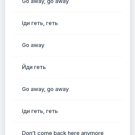
Go away, go away
Іди геть, геть
Go away
Йди геть
Go away, go away
Іди геть, геть
Don’t come back here anymore