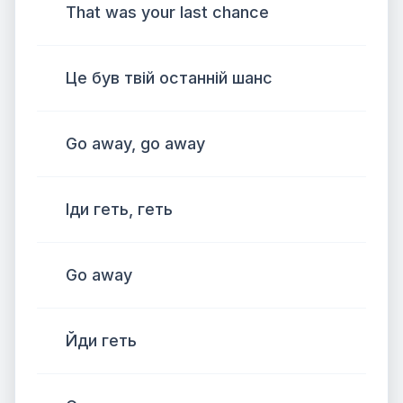
That was your last chance
Це був твій останній шанс
Go away, go away
Іди геть, геть
Go away
Йди геть