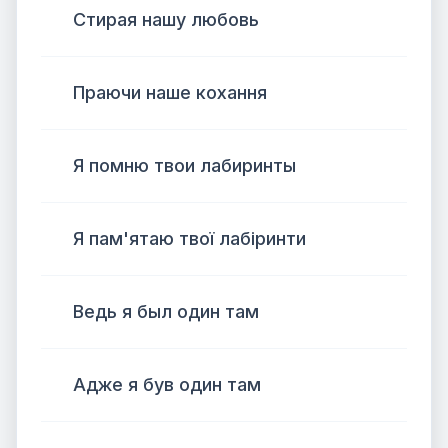
Стирая нашу любовь
Праючи наше кохання
Я помню твои лабиринты
Я пам'ятаю твої лабіринти
Ведь я был один там
Адже я був один там