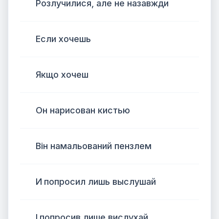
Розлучилися, але не назавжди
Если хочешь
Якщо хочеш
Он нарисован кистью
Він намальований пензлем
И попросил лишь выслушай
І попросив лише вислухай