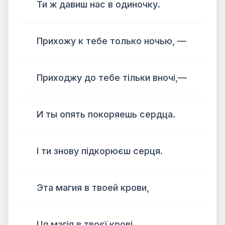
Ти ж давиш нас в одиночку.
Прихожу к тебе только ночью, —
Приходжу до тебе тільки вночі,—
И ты опять покоряешь сердца.
І ти знову підкорюєш серця.
Эта магия в твоей крови,
Ця магія в твоєї крові,