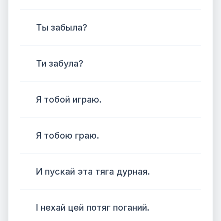
Ты забыла?
Ти забула?
Я тобой играю.
Я тобою граю.
И пускай эта тяга дурная.
І нехай цей потяг поганий.