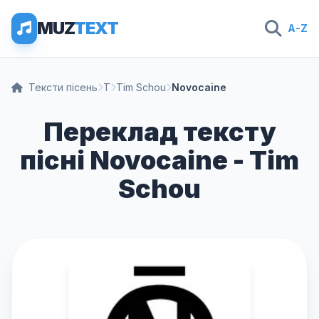
MUZ
TEXT
A-Z
Тексти пісень
T
Tim Schou
Novocaine
Переклад тексту
пісні Novocaine - Tim
Schou