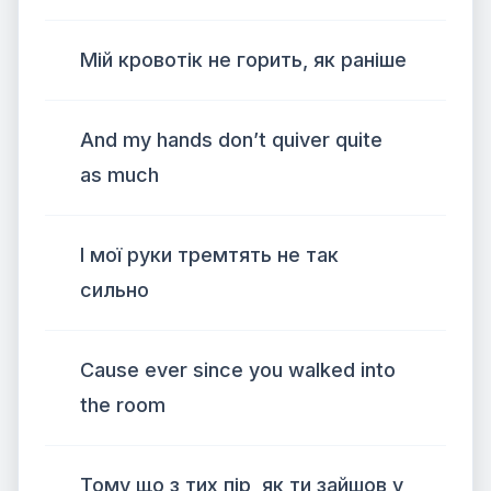
Мій кровотік не горить, як раніше
And my hands don’t quiver quite
as much
І мої руки тремтять не так
сильно
Cause ever since you walked into
the room
Тому що з тих пір, як ти зайшов у