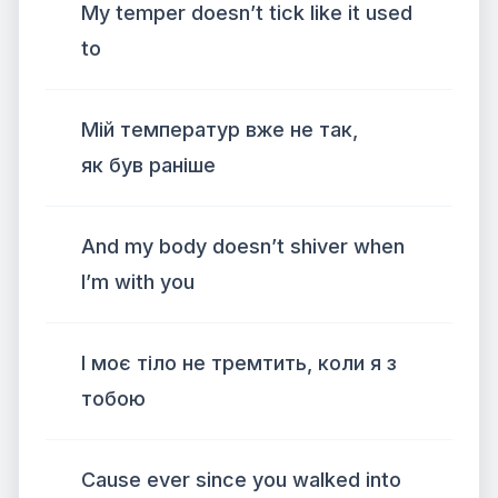
My temper doesn’t tick like it used
to
Мій температур вже не так,
як був раніше
And my body doesn’t shiver when
I’m with you
І моє тіло не тремтить, коли я з
тобою
Cause ever since you walked into