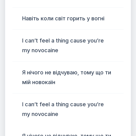
Навіть коли світ горить у вогні
I can’t feel a thing cause you’re
my novocaine
Я нічого не відчуваю, тому що ти
мій новокаїн
I can’t feel a thing cause you’re
my novocaine
Я нічого не відчуваю, тому що ти