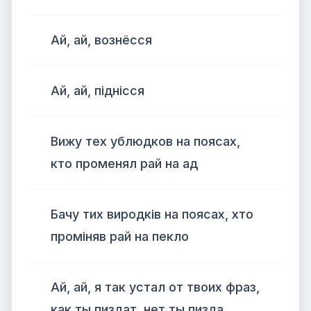
Ай, ай, вознёсся
Ай, ай, піднісся
Вижу тех ублюдков на поясах,
кто променял рай на ад
Бачу тих виродків на поясах, хто
проміняв рай на пекло
Ай, ай, я так устал от твоих фраз,
как ты пиздат, нет ты пизда