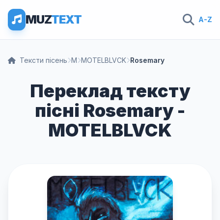
MUZ
TEXT
A-Z
Тексти пісень
M
MOTELBLVCK
Rosemary
Переклад тексту
пісні Rosemary -
MOTELBLVCK