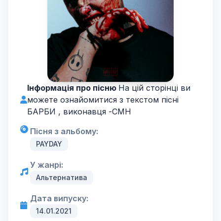
Інформація про пісню
На цій сторінці ви
можете ознайомитися з текстом пісні
БАРБИ , виконавця -
CMH
Пісня з альбому:
PAYDAY
У жанрі:
Альтернатива
Дата випуску:
14.01.2021