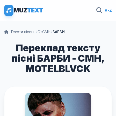
MUZ
TEXT
A-Z
Тексти пісень
C
CMH
БАРБИ
Переклад тексту
пісні БАРБИ - CMH,
MOTELBLVCK