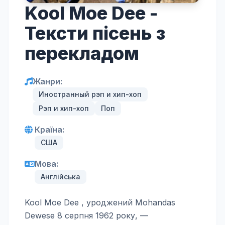
Kool Moe Dee -
Тексти пісень з
перекладом
Жанри:
Иностранный рэп и хип-хоп
Рэп и хип-хоп
Поп
Країна:
США
Мова:
Англійська
Kool Moe Dee , уроджений Mohandas
Dewese 8 серпня 1962 року, —