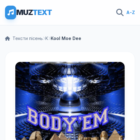
MUZ
TEXT
A-Z
Тексти пісень
K
Kool Moe Dee