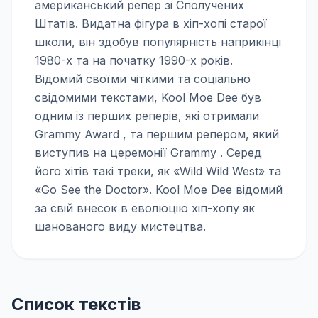
американський репер зі Сполучених
Штатів. Видатна фігура в хіп-хопі старої
школи, він здобув популярність наприкінці
1980-х та на початку 1990-х років.
Відомий своїми чіткими та соціально
свідомими текстами, Kool Moe Dee був
одним із перших реперів, які отримали
Grammy Award , та першим репером, який
виступив на церемонії Grammy . Серед
його хітів такі треки, як «Wild Wild West» та
«Go See the Doctor». Kool Moe Dee відомий
за свій внесок в еволюцію хіп-хопу як
шанованого виду мистецтва.
Список текстів