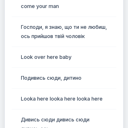
come your man
Господи, я знаю, що ти не любиш,
ось прийшов твій чоловік
Look over here baby
Подивись сюди, дитино
Looka here looka here looka here
Дивись сюди дивись сюди