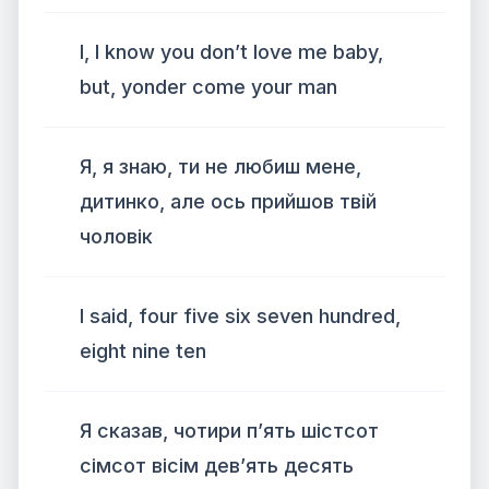
I, I know you don’t love me baby,
but, yonder come your man
Я, я знаю, ти не любиш мене,
дитинко, але ось прийшов твій
чоловік
I said, four five six seven hundred,
eight nine ten
Я сказав, чотири п’ять шістсот
сімсот вісім дев’ять десять