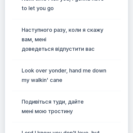
to let you go
Наступного разу, коли я скажу
вам, мені
доведеться відпустити вас
Look over yonder, hand me down
my walkin' cane
Подивіться туди, дайте
мені мою тростину
Lord I know you don’t love, but