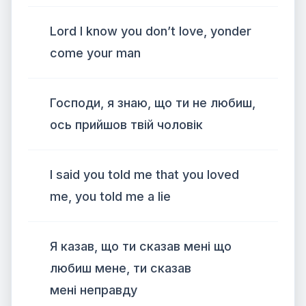
Lord I know you don’t love, yonder
come your man
Господи, я знаю, що ти не любиш,
ось прийшов твій чоловік
I said you told me that you loved
me, you told me a lie
Я казав, що ти сказав мені що
любиш мене, ти сказав
мені неправду