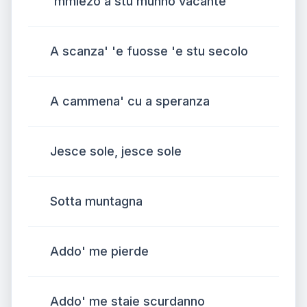
'mmiezo a stu munno vacante
A scanza' 'e fuosse 'e stu secolo
A cammena' cu a speranza
Jesce sole, jesce sole
Sotta muntagna
Addo' me pierde
Addo' me staie scurdanno