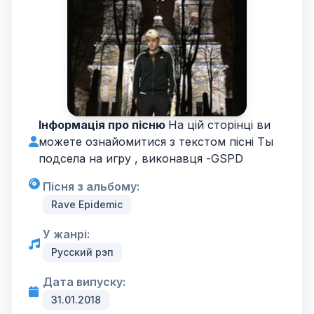
Інформація про пісню
На цій сторінці ви
можете ознайомитися з текстом пісні Ты
подсела на игру , виконавця -
GSPD
Пісня з альбому:
Rave Epidemic
У жанрі:
Русский рэп
Дата випуску:
31.01.2018