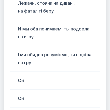
Лежачи, стоячи на дивані,
на фаталіті беру
И мы оба понимаем, ты подсела
на игру
І ми обидва розуміємо, ти підсіла
на гру
Ой
Ой