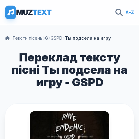
MUZ
TEXT
A-Z
Тексти пісень
G
GSPD
Ты подсела на игру
Переклад тексту
пісні Ты подсела на
игру - GSPD