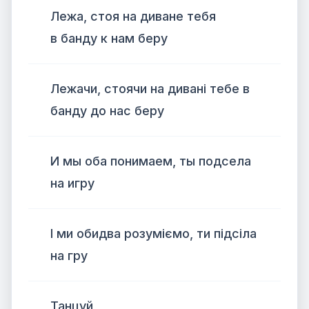
Лежа, стоя на диване тебя
в банду к нам беру
Лежачи, стоячи на дивані тебе в
банду до нас беру
И мы оба понимаем, ты подсела
на игру
І ми обидва розуміємо, ти підсіла
на гру
Танцуй