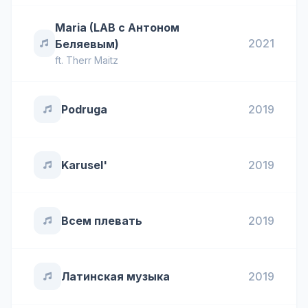
Maria (LAB c Антоном
2021
Беляевым)
ft.
Therr Maitz
Podruga
2019
Karusel'
2019
Всем плевать
2019
Латинская музыка
2019