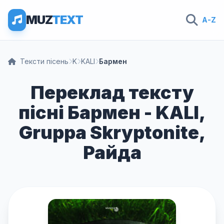
MUZ
TEXT
A-Z
Тексти пісень
K
KALI
Бармен
Переклад тексту
пісні Бармен - KALI,
Gruppa Skryptonite,
Райда