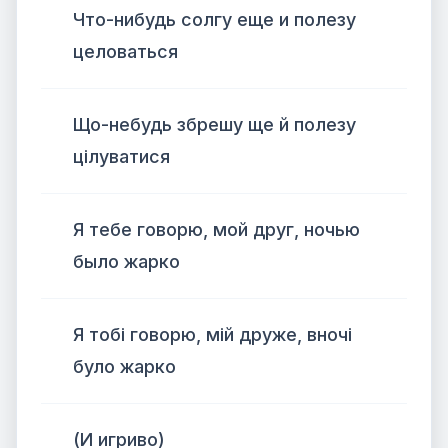
Что-нибудь солгу еще и полезу
целоваться
Що-небудь збрешу ще й полезу
цілуватися
Я тебе говорю, мой друг, ночью
было жарко
Я тобі говорю, мій друже, вночі
було жарко
(И игриво)