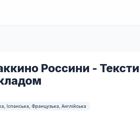
ккино Россини - Тексти 
кладом
ка, Іспанська, Французька, Англійська