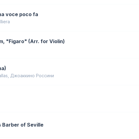
 Una voce poco fa
liera
, "Figaro" (Arr. for Violin)
na)
llas
,
Джоаккино Россини
 Barber of Seville