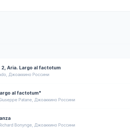
o. 2, Aria. Largo al factotum
ado
,
Джоаккино Россини
 "Largo al factotum"
Giuseppe Patane
,
Джоаккино Россини
danza
Richard Bonynge
,
Джоаккино Россини