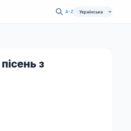
A-Z
пісень з