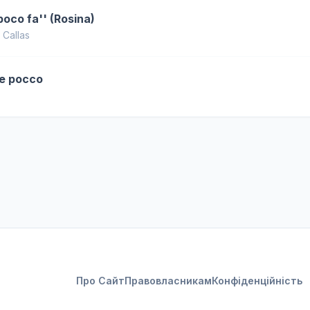
 poco fa'' (Rosina)
 Callas
ce pocco
Про Сайт
Правовласникам
Конфіденційність