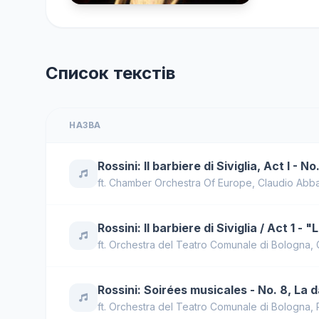
Список текстів
НАЗВА
Rossini: Il barbiere di Siviglia, Act I - N
ft.
Chamber Orchestra Of Europe
,
Claudio Abb
Rossini: Il barbiere di Siviglia / Act 1 -
ft.
Orchestra del Teatro Comunale di Bologna
,
Rossini: Soirées musicales - No. 8, La 
ft.
Orchestra del Teatro Comunale di Bologna
,