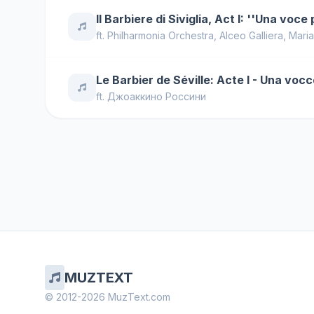
Il Barbiere di Siviglia, Act I: ''Una voce
ft.
Philharmonia Orchestra
,
Alceo Galliera
,
Maria
Le Barbier de Séville: Acte I - Una voc
ft.
Джоаккино Россини
MUZTEXT
© 2012-2026 MuzText.com