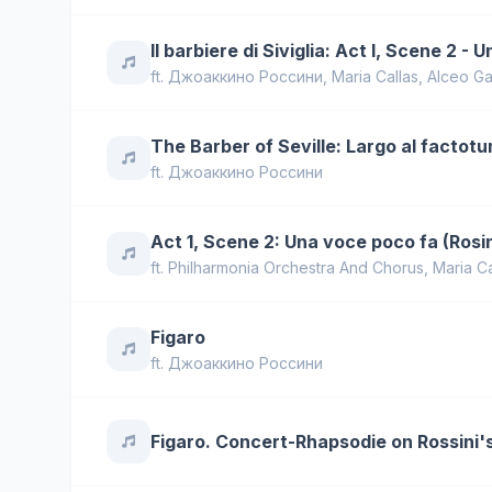
Il barbiere di Siviglia: Act I, Scene 2 -
ft.
Джоаккино Россини
,
Maria Callas
,
Alceo Gal
The Barber of Seville: Largo al factotum
ft.
Джоаккино Россини
Act 1, Scene 2: Una voce poco fa (Rosi
ft.
Philharmonia Orchestra And Chorus
,
Maria Ca
Figaro
ft.
Джоаккино Россини
Figaro. Concert-Rhapsodie on Rossini's