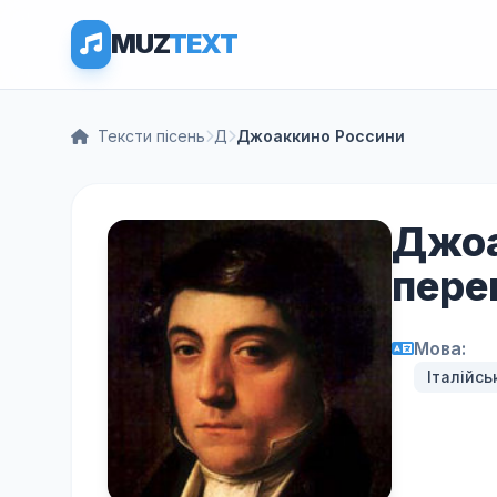
MUZ
TEXT
Тексти пісень
Д
Джоаккино Россини
Джоа
пере
Мова:
Італійсь