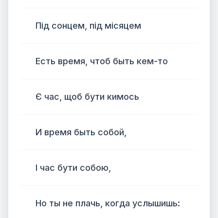
Під сонцем, під місяцем
Есть время, чтоб быть кем-то
Є час, щоб бути кимось
И время быть собой,
І час бути собою,
Но ты не плачь, когда услышишь: