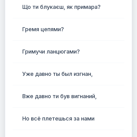
Що ти блукаєш, як примара?
Гремя цепями?
Гримучи ланцюгами?
Уже давно ты был изгнан,
Вже давно ти був вигнаний,
Но всё плетешься за нами