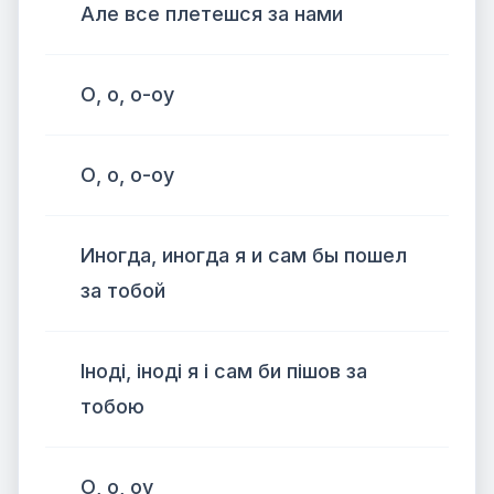
Але все плетешся за нами
О, о, о-оу
О, о, о-оу
Иногда, иногда я и сам бы пошел
за тобой
Іноді, іноді я і сам би пішов за
тобою
О, о, оу