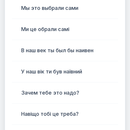
Мы это выбрали сами
Ми це обрали самі
В наш век ты был бы наивен
У наш вік ти був наївний
Зачем тебе это надо?
Навіщо тобі це треба?