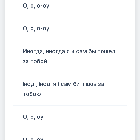
О, о, о-оу
О, о, о-оу
Иногда, иногда я и сам бы пошел
за тобой
Іноді, іноді я і сам би пішов за
тобою
О, о, оу
О, о, оу